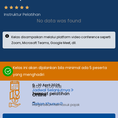
Instruktur Pelatihan
No data was found
Kelas disampaikan melalui platform video conference seperti
Zoom, Microsoft Teams, Google Meet, dll.
Kelas ini akan dijalankan bila minimal ada 5 peserta
yang menghadiri
10 April 2026
9 -
12:00 - 16:00 WIB
Jadwal Selanjutnya
Tempat pelatihan
Zoom
Online
_
Diskon Khusus
Harga belum termasuk pajak