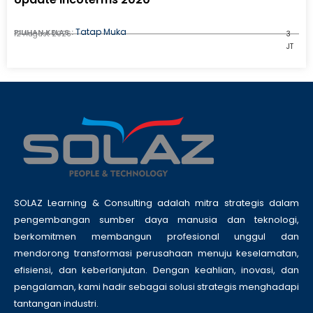
Tatap Muka
PILIHAN KELAS :
12 August 2026
3
JT
SOLAZ Learning & Consulting adalah mitra strategis dalam
pengembangan sumber daya manusia dan teknologi,
berkomitmen membangun profesional unggul dan
mendorong transformasi perusahaan menuju keselamatan,
efisiensi, dan keberlanjutan. Dengan keahlian, inovasi, dan
pengalaman, kami hadir sebagai solusi strategis menghadapi
tantangan industri.