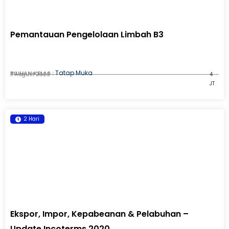
Pemantauan Pengelolaan Limbah B3
Tatap Muka
PILIHAN KELAS :
11 August 2026
4
JT
2 Hari
Ekspor, Impor, Kepabeanan & Pelabuhan –
Update Incoterms 2020