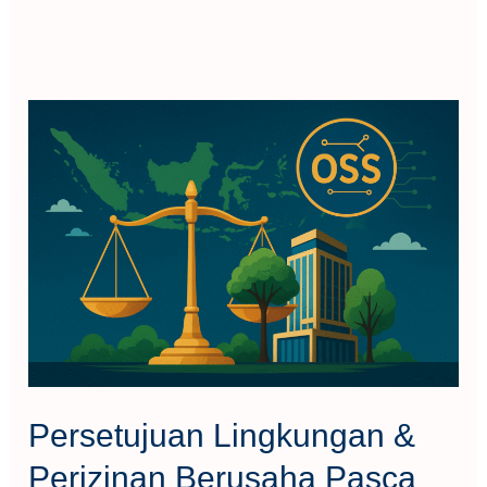
Persetujuan
Lingkungan
&
Perizinan
Berusaha
Pasca
PP
No.
28
Tahun
Persetujuan Lingkungan &
2025
Perizinan Berusaha Pasca