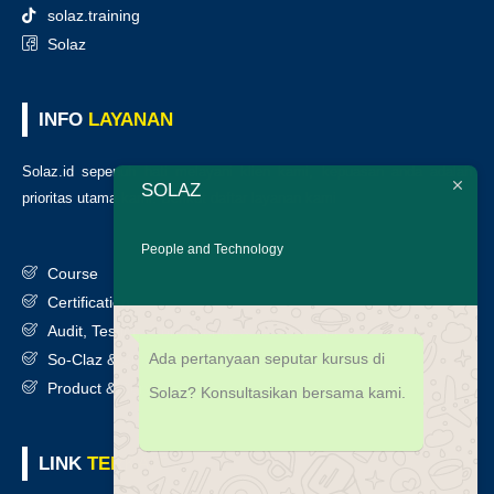
solaz.training
Solaz
INFO
LAYANAN
Solaz.id sepenuh hati melayani klien kami, kepuasan anda adalah
SOLAZ
prioritas utama kami. Berikut daftar layanan kami
:
People and Technology
Course
Certification
Audit, Testing, Consultancy & Assessment
Ada pertanyaan seputar kursus di
So-Claz & Smart Benchmark
Product & Services
Solaz? Konsultasikan bersama kami.
LINK
TERKAIT