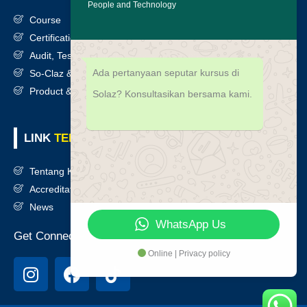
People and Technology
Course
Certification
Audit, Testing, Consultancy & Assessment
Ada pertanyaan seputar kursus di
So-Claz & Smart Benchmark
Product & Services
Solaz? Konsultasikan bersama kami.
LINK
TERKAIT
Tentang Kami
Accreditation
News
WhatsApp Us
Get Connected
Online | Privacy policy
I
F
T
n
a
i
s
c
k