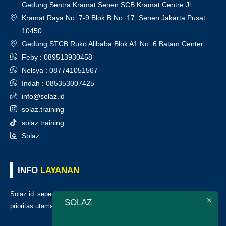
Gedung Sentra Kramat Senen SCB Kramat Centre Jl.
Kramat Raya No. 7-9 Blok B No. 17, Senen Jakarta Pusat
10450
Gedung STCB Ruko Alibaba Blok A1 No. 6 Batam Center
Feby : 089513930458
Nelsya : 087741051567
Indah : 085353007425
info@solaz.id
solaz.training
solaz.training
Solaz
INFO
LAYANAN
Solaz.id sepenuh hati melayani klien kami, kepuasan anda adalah
SOLAZ
prioritas utama kami. Berikut daftar layanan kami
: