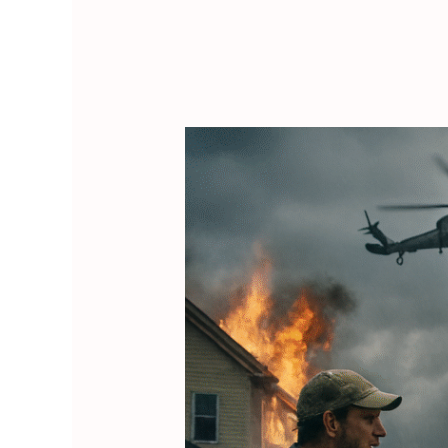
Emergency
Response
&
Crisis
Management