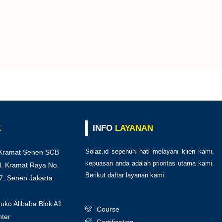
K
INFO
LAYANAN
Solaz.id sepenuh hati melayani klien kami,
Kramat Senen SCB
kepuasan anda adalah prioritas utama kami.
l. Kramat Raya No.
Berikut daftar layanan kami
:
7, Senen Jakarta
ko Alibaba Blok A1
Course
ter