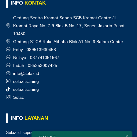
INFO
KONTAK
Gedung Sentra Kramat Senen SCB Kramat Centre Jl.
Kramat Raya No. 7-9 Blok B No. 17, Senen Jakarta Pusat
10450
Gedung STCB Ruko Alibaba Blok A1 No. 6 Batam Center
Feby : 089513930458
Nelsya : 087741051567
Indah : 085353007425
info@solaz.id
solaz.training
solaz.training
Solaz
INFO
LAYANAN
Solaz.id sepenuh hati melayani klien kami, kepuasan anda adalah