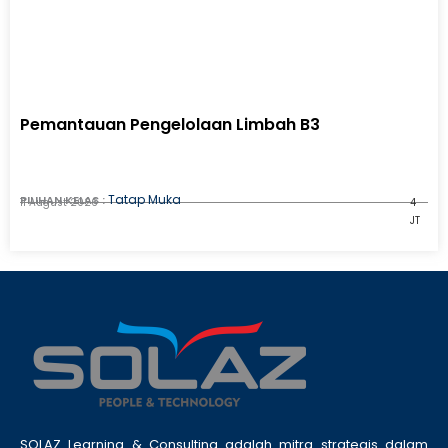
Pemantauan Pengelolaan Limbah B3
Tatap Muka
PILIHAN KELAS :
11 August 2026
4
JT
SOLAZ Learning & Consulting adalah mitra strategis dalam