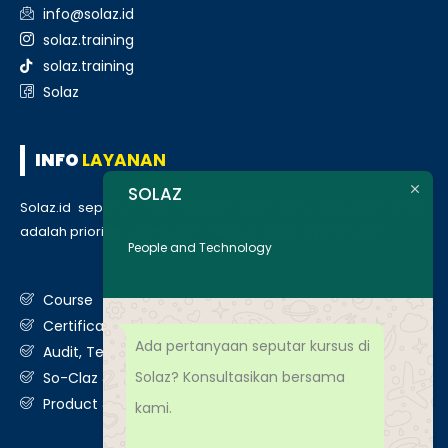
info@solaz.id
solaz.training
solaz.training
Solaz
INFO
LAYANAN
SOLAZ
Solaz.id sepenuh hati melayani klien kami, kepuasan anda
adalah prioritas utama kami. Berikut daftar layanan kami
:
People and Technology
Course
Certification
Ada pertanyaan seputar kursus di
Audit, Testing, Consultancy & Assessment
Solaz? Konsultasikan bersama
So-Claz & Smart Benchmark
Product & Services
kami.