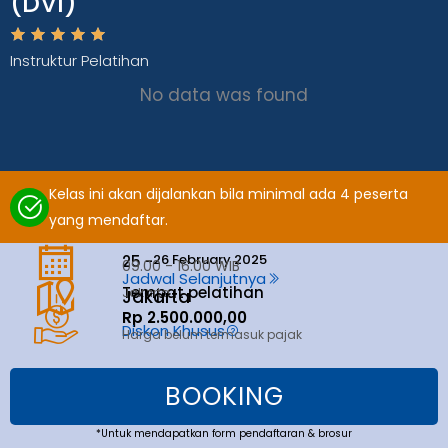
(DVI)
Instruktur Pelatihan
No data was found
Kelas ini akan dijalankan bila minimal ada 4 peserta
yang mendaftar.
26 February 2025
25 -
09.00 - 16.00 WIB
Jadwal Selanjutnya
Tempat pelatihan
Jakarta
Jakarta
Rp 2.500.000,00
Diskon Khusus
Harga belum termasuk pajak
BOOKING
*Untuk mendapatkan form pendaftaran & brosur