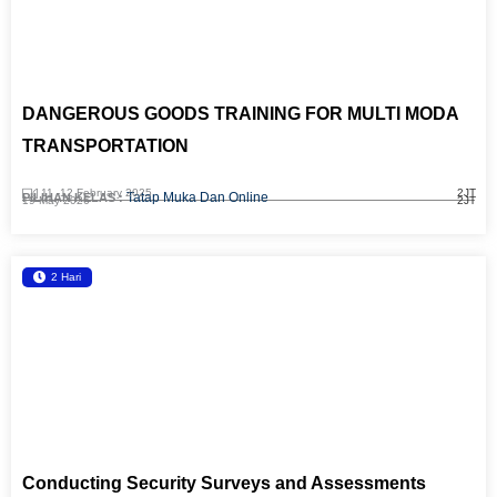
DANGEROUS GOODS TRAINING FOR MULTI MODA
TRANSPORTATION
11 -
12 February 2025
2JT
Tatap Muka Dan Online
PILIHAN KELAS :
19 May 2026
2JT
2 Hari
Conducting Security Surveys and Assessments