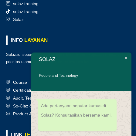
solaz.training
solaz.training
Solaz
INFO
LAYANAN
Solaz.id sepenuh hati melayani klien kami, kepuasan anda adalah
SOLAZ
prioritas utama kami. Berikut daftar layanan kami
:
People and Technology
Course
Certification
Audit, Testing, Consultancy & Assessment
Ada pertanyaan seputar kursus di
So-Claz & Smart Benchmark
Product & Services
Solaz? Konsultasikan bersama kami.
LINK
TERKAIT