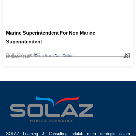
Marine Superintendent For Non Marine
Superintendent
28 -
29 January 2025
9JT
Tatap Muka Dan Online
PILIHAN KELAS :
30 January 2025
15JT
SOLAZ Learning & Consulting adalah mitra strategis dalam